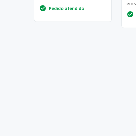
impulsividade e já tinha
em v
Pedido atendido
problemas com suicídio e ...
rela
apre
emoç