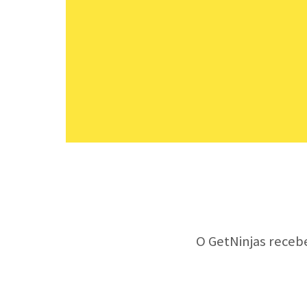
O GetNinjas receb