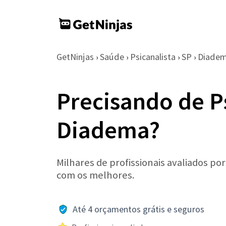
GetNinjas
Saúde
Psicanalista
SP
Diade
›
›
›
›
Precisando de P
Diadema?
Milhares de profissionais avaliados po
com os melhores.
Até 4 orçamentos grátis e seguros