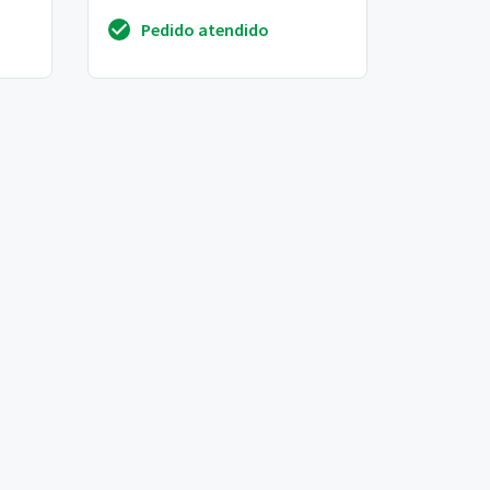
inseguro, imaturo pela idade e
Pedido atendido
não dorme sozinho d...