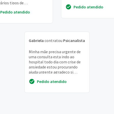
ários tipos de
travando fisicamente e
Pedido atendido
cionamento. Desejo
mentalmente preciso...
Pedido atendido
nder a controlar minhas
ões, pois cho...
Gabriela
contratou
Psicanalista
Minha mãe precisa urgente de
uma consulta esta indo ao
hospital todo dia com crise de
ansiedade estou procurando
ajuda urgente agradeço si
puderem ajudar
Pedido atendido