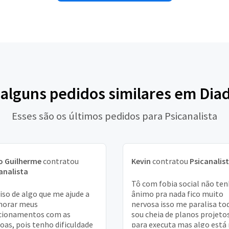
 alguns pedidos similares em Di
Esses são os últimos pedidos para Psicanalista
o Guilherme
contratou
Kevin
contratou
Psicanalis
analista
Tô com fobia social não te
iso de algo que me ajude a
ânimo pra nada fico muito
horar meus
nervosa isso me paralisa to
cionamentos com as
sou cheia de planos projeto
oas, pois tenho dificuldade
para executa mas algo está