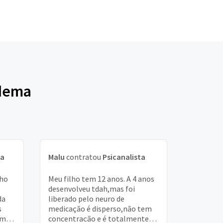
adema
ta
Malu
contratou
Psicanalista
nho
Meu filho tem 12 anos. A 4 anos
desenvolveu tdah,mas foi
da
liberado pelo neuro de
s
medicação é disperso,não tem
 me
concentração e é totalmente