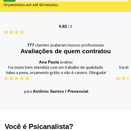
Orçamentos em até 60 minutos
/
5
4.82
clientes avaliaram nossos profissionais
777
Avaliações de quem contratou
avaliou:
Ana Paula
Fui muito bem atendida com um trabalho de qualidade.
Excele
Valeu a pena, orçamento grátis e não é careiro. Obrigada!
para
Antônio Santos
/
Presencial
Você é Psicanalista?