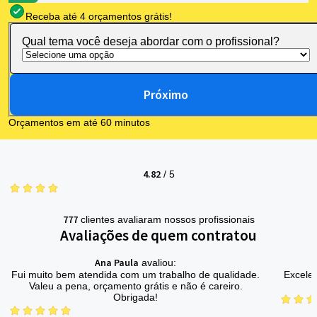
Receba até 4 orçamentos grátis!
Qual tema você deseja abordar com o profissional?
Próximo
Orçamentos em até 60 minutos
4.82
/
5
777
clientes avaliaram nossos profissionais
Avaliações de quem contratou
Ana Paula
avaliou:
Fui muito bem atendida com um trabalho de qualidade.
Excelen
Valeu a pena, orçamento grátis e não é careiro.
Obrigada!