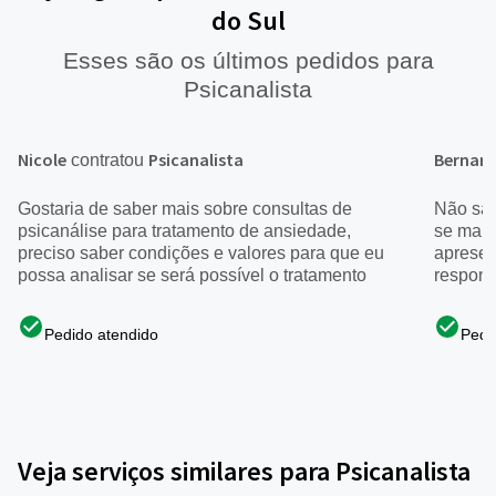
do Sul
Esses são os últimos pedidos para
Psicanalista
Nicole
Psicanalista
Bernar
contratou
Gostaria de saber mais sobre consultas de
Não sab
psicanálise para tratamento de ansiedade,
se mart
preciso saber condições e valores para que eu
apresen
possa analisar se será possível o tratamento
respond
Pedido atendido
Pedi
Veja serviços similares para Psicanalista