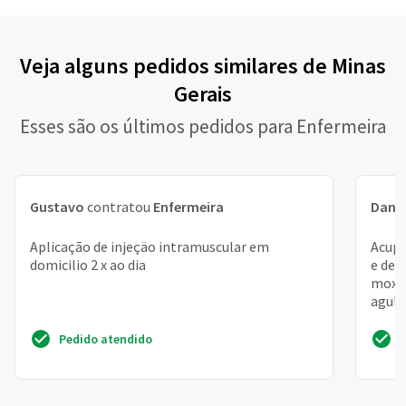
Veja alguns pedidos similares de Minas
Gerais
Esses são os últimos pedidos para Enfermeira
Gustavo
contratou
Enfermeira
Danil
Aplicação de injeçäo intramuscular em
Acupu
domicilio 2 x ao dia
e der
moxab
agulh
potenc
Pedido atendido