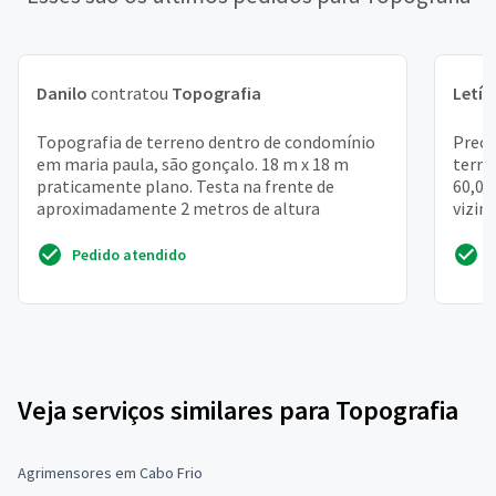
Danilo
contratou
Topografia
Letíc
Topografia de terreno dentro de condomínio
Preci
em maria paula, são gonçalo. 18 m x 18 m
terre
praticamente plano. Testa na frente de
60,00
aproximadamente 2 metros de altura
vizin
temos
Pedido atendido
Veja serviços similares para Topografia
Agrimensores em Cabo Frio