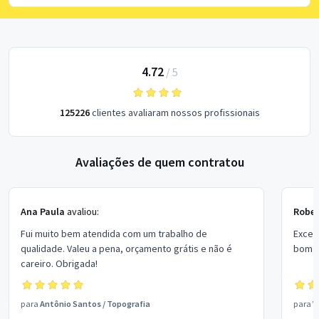
4.72
/
5
125226
clientes avaliaram nossos profissionais
Avaliações de quem contratou
Ana Paula
avaliou:
Rober
Fui muito bem atendida com um trabalho de
Excel
qualidade. Valeu a pena, orçamento grátis e não é
bom p
careiro. Obrigada!
para
Antônio Santos
/
Topografia
para
V