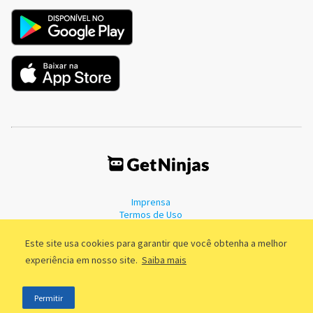
Imprensa
Termos de Uso
Política de Privacidade
Este site usa cookies para garantir que você obtenha a melhor
experiência em nosso site.
Saiba mais
©2011 - 2026, GetNinjas LTDA. CNPJ 55.744.877/0001-89 - Rua Dr.
Permitir
Fernandes Coelho, 85 - 3º andar - São Paulo/SP - Brasil