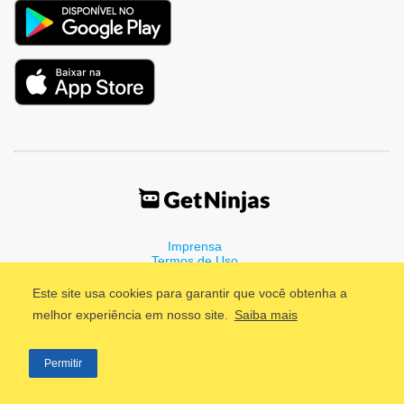
Imprensa
Termos de Uso
Política de Privacidade
Este site usa cookies para garantir que você obtenha a
melhor experiência em nosso site.
Saiba mais
©2011 - 2026, GetNinjas LTDA. CNPJ 55.744.877/0001-89 - Rua
Permitir
Dr. Fernandes Coelho, 85 - 3º andar - São Paulo/SP - Brasil
;