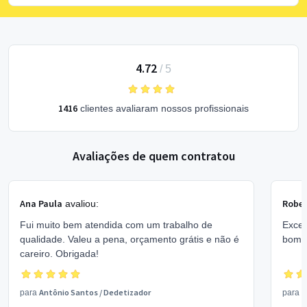
4.72
/
5
1416
clientes avaliaram nossos profissionais
Avaliações de quem contratou
Ana Paula
Rober
avaliou:
Fui muito bem atendida com um trabalho de
Excel
qualidade. Valeu a pena, orçamento grátis e não é
bom 
careiro. Obrigada!
Antônio Santos
/
Dedetizador
V
para
para