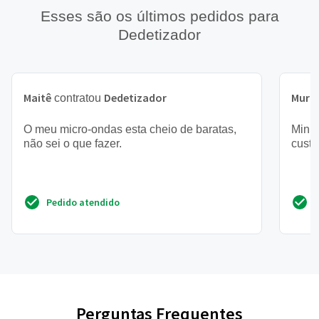
Esses são os últimos pedidos para
Dedetizador
Maitê
Dedetizador
Muril
contratou
O meu micro-ondas esta cheio de baratas,
Minh
não sei o que fazer.
custa
Pedido atendido
Perguntas Frequentes