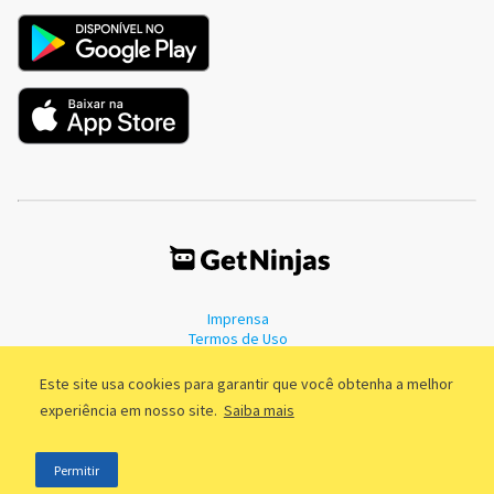
Imprensa
Termos de Uso
Política de Privacidade
Este site usa cookies para garantir que você obtenha a melhor
experiência em nosso site.
Saiba mais
©2011 - 2026, GetNinjas LTDA. CNPJ 55.744.877/0001-89 - Rua Dr.
Permitir
Fernandes Coelho, 85 - 3º andar - São Paulo/SP - Brasil