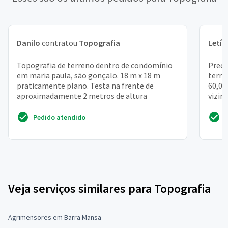
Danilo
contratou
Topografia
Letíc
Topografia de terreno dentro de condomínio
Preci
em maria paula, são gonçalo. 18 m x 18 m
terre
praticamente plano. Testa na frente de
60,00
aproximadamente 2 metros de altura
vizin
temos
Pedido atendido
Veja serviços similares para Topografia
Agrimensores em Barra Mansa