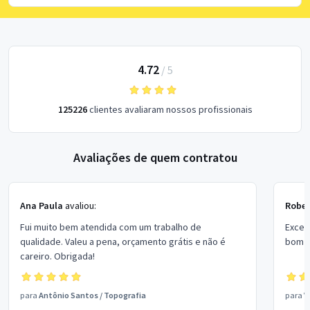
4.72
/
5
125226
clientes avaliaram nossos profissionais
Avaliações de quem contratou
Ana Paula
avaliou:
Rober
Fui muito bem atendida com um trabalho de
Excel
qualidade. Valeu a pena, orçamento grátis e não é
bom p
careiro. Obrigada!
para
Antônio Santos
/
Topografia
para
V