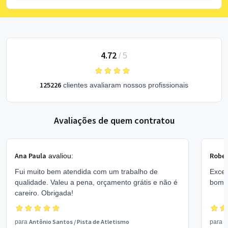
4.72
/
5
125226
clientes avaliaram nossos profissionais
Avaliações de quem contratou
Ana Paula
Rober
avaliou:
Fui muito bem atendida com um trabalho de
Excel
qualidade. Valeu a pena, orçamento grátis e não é
bom 
careiro. Obrigada!
Antônio Santos
/
Pista de Atletismo
V
para
para