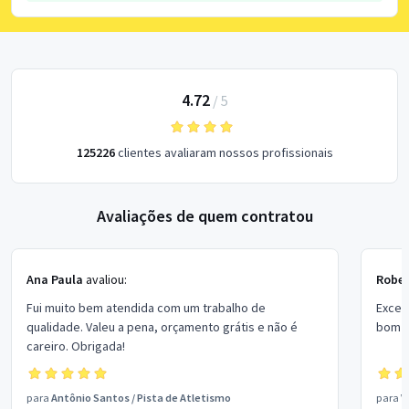
4.72
/
5
125226
clientes avaliaram nossos profissionais
Avaliações de quem contratou
Ana Paula
avaliou:
Rober
Fui muito bem atendida com um trabalho de
Excel
qualidade. Valeu a pena, orçamento grátis e não é
bom p
careiro. Obrigada!
para
Antônio Santos
/
Pista de Atletismo
para
V