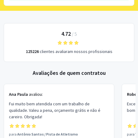
4.72
/
5
125226
clientes avaliaram nossos profissionais
Avaliações de quem contratou
Ana Paula
avaliou:
Rober
Fui muito bem atendida com um trabalho de
Excel
qualidade. Valeu a pena, orçamento grátis e não é
bom p
careiro. Obrigada!
para
Antônio Santos
/
Pista de Atletismo
para
V