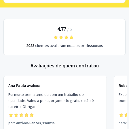
4.77
/
5
2083
clientes avaliaram nossos profissionais
Avaliações de quem contratou
Ana Paula
avaliou:
Rober
Fui muito bem atendida com um trabalho de
Excel
qualidade. Valeu a pena, orçamento grátis e não é
bom p
careiro. Obrigada!
para
Antônio Santos
/
Plantio
para
V