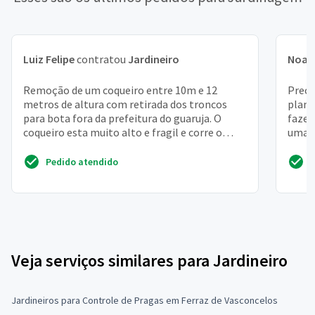
Luiz Felipe
contratou
Jardineiro
Noah
Remoção de um coqueiro entre 10m e 12
Preci
metros de altura com retirada dos troncos
plant
para bota fora da prefeitura do guaruja. O
fazer
coqueiro esta muito alto e fragil e corre o
uma p
risco de cair em cim...
jardi
Pedido atendido
Veja serviços similares para Jardineiro
Jardineiros para Controle de Pragas em Ferraz de Vasconcelos