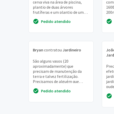
cerva viva na área de piscina,
comp
plantio de duas árvores
1600
frutíferas e um plantio de um
200
jardim na entrada do
feit
Pedido atendido
condomínio
coloc
Bryan
contratou
Jardineiro
João
Jard
São alguns vasos (20
aproximadamente) que
Prec
precisam de manutenção da
efet
terra e talvez fertilização.
jard
Precisamos de alguém que
jard
entenda e saiba dizer que tipo de
pude
Pedido atendido
cuidados devem ser feitos
form
acom