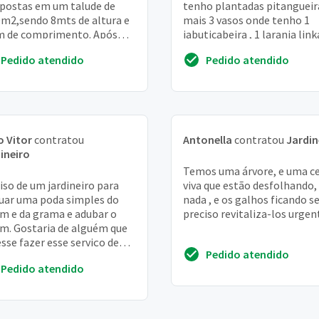
ostas em um talude de
tenho plantadas pitangueira
m2,sendo 8mts de altura e
mais 3 vasos onde tenho 1
m de comprimento. Após
jabuticabeira , 1 laranja lin
o as covas a cada 20 cm e
, antúrios é mais um vaso na
Pedido atendido
Pedido atendido
ado as s...
 Vitor
contratou
Antonella
contratou
Jardin
ineiro
Temos uma árvore, e uma c
iso de um jardineiro para
viva que estão desfolhando,
uar uma poda simples do
nada , e os galhos ficando s
im e da grama e adubar o
preciso revitaliza-los urgent
im. Gostaria de alguém que
sse fazer esse serviço de
Pedido atendido
a periódica para
Pedido atendido
panhar o cresc...