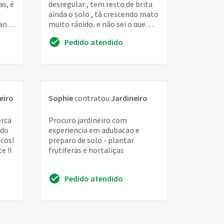
s, é
desregular , tem resto de brita
ainda o solo , tá crescendo mato
kando
muito rápido, e não sei o que
 sala
fazer !!
Pedido atendido
eiro
Sophie
contratou
Jardineiro
erca
Procuro jardineiro com
 do
experiencia em adubacao e
ecos!
preparo de solo - plantar
e !!
frutiferas e hortaliças
Pedido atendido