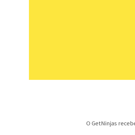
O GetNinjas receb