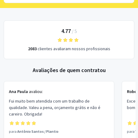
4.77
/
5
2083
clientes avaliaram nossos profissionais
Avaliações de quem contratou
Ana Paula
avaliou:
Rober
Fui muito bem atendida com um trabalho de
Excel
qualidade. Valeu a pena, orçamento grátis e não é
bom p
careiro. Obrigada!
para
Antônio Santos
/
Plantio
para
V