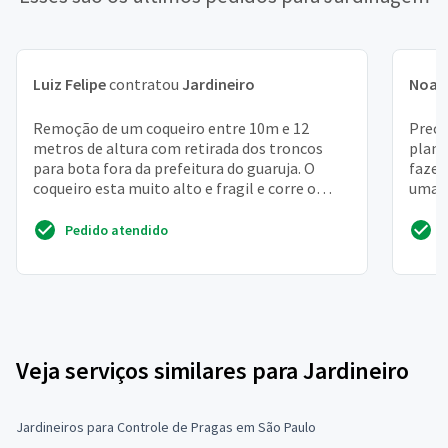
Luiz Felipe
contratou
Jardineiro
Noah
Remoção de um coqueiro entre 10m e 12
Preci
metros de altura com retirada dos troncos
plant
para bota fora da prefeitura do guaruja. O
fazer
coqueiro esta muito alto e fragil e corre o
uma p
risco de cair em cim...
jardi
Pedido atendido
Veja serviços similares para Jardineiro
Jardineiros para Controle de Pragas em São Paulo