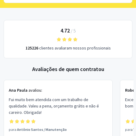
4.72
/
5
125226
clientes avaliaram nossos profissionais
Avaliações de quem contratou
Ana Paula
avaliou:
Rober
Fui muito bem atendida com um trabalho de
Excel
qualidade. Valeu a pena, orçamento grátis e não é
bom p
careiro. Obrigada!
para
Antônio Santos
/
Manutenção
para
V