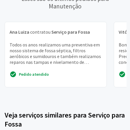
Manutenção
Ana Luiza
contratou
Serviço para Fossa
Vitór
Todos os anos realizamos uma preventiva em
Bom d
nosso sistema de fossa séptica, filtros
resid
aeróbicos e sumidouros e também realizamos
Preci
reparos nas tampas e nivelamento de
concr
bloquetes, segue abaixo a...
dentro
Pedido atendido
Veja serviços similares para Serviço para
Fossa