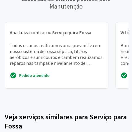
Manutenção
Ana Luiza
contratou
Serviço para Fossa
Vitór
Todos os anos realizamos uma preventiva em
Bom d
nosso sistema de fossa séptica, filtros
resid
aeróbicos e sumidouros e também realizamos
Preci
reparos nas tampas e nivelamento de
concr
bloquetes, segue abaixo a...
dentro
Pedido atendido
Veja serviços similares para Serviço para
Fossa