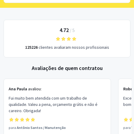
4.72
/
5
125226
clientes avaliaram nossos profissionais
Avaliações de quem contratou
Ana Paula
avaliou:
Rober
Fui muito bem atendida com um trabalho de
Excel
qualidade. Valeu a pena, orçamento grátis e não é
bom p
careiro. Obrigada!
para
Antônio Santos
/
Manutenção
para
V