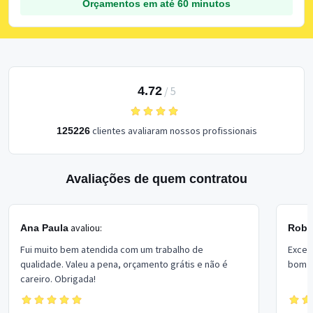
Orçamentos em até 60 minutos
4.72
/
5
clientes avaliaram nossos profissionais
125226
Avaliações de quem contratou
avaliou:
Ana Paula
Rober
Fui muito bem atendida com um trabalho de
Excel
qualidade. Valeu a pena, orçamento grátis e não é
bom p
careiro. Obrigada!