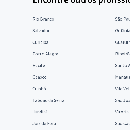
Rio Branco
São Pa
Salvador
Goiâni
Curitiba
Guarul
Porto Alegre
Ribeirã
Recife
Santo 
Osasco
Manau
Cuiabá
Vila Ve
Taboão da Serra
São Jo
Jundiaí
Vitória
Juiz de Fora
São Cae