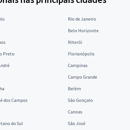
ulo
Rio de Janeiro
a
Belo Horizonte
hos
Niterói
o Preto
Florianópolis
André
Campinas
s
Campo Grande
lha
Belém
sé dos Campos
São Gonçalo
Canoas
tano do Sul
São José