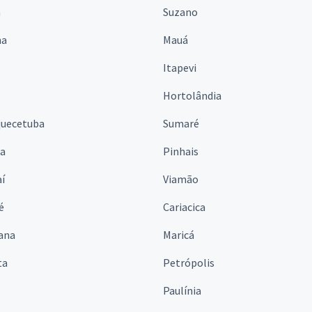
á
Suzano
na
Mauá
Itapevi
Hortolândia
quecetuba
Sumaré
na
Pinhais
í
Viamão
é
Cariacica
ana
Maricá
ta
Petrópolis
Paulínia