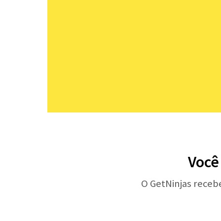
Você
O GetNinjas receb