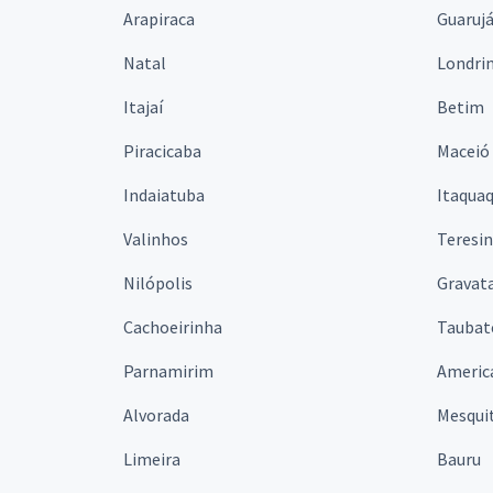
Arapiraca
Guaruj
Natal
Londri
Itajaí
Betim
Piracicaba
Maceió
Indaiatuba
Itaqua
Valinhos
Teresi
Nilópolis
Gravata
Cachoeirinha
Taubat
Parnamirim
Americ
Alvorada
Mesqui
Limeira
Bauru