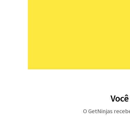
Você
O GetNinjas receb