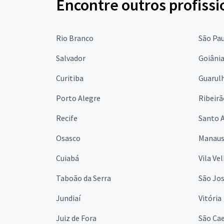
Encontre outros profissi
Rio Branco
São Pa
Salvador
Goiâni
Curitiba
Guarul
Porto Alegre
Ribeirã
Recife
Santo 
Osasco
Manau
Cuiabá
Vila Ve
Taboão da Serra
São Jo
Jundiaí
Vitória
Juiz de Fora
São Cae