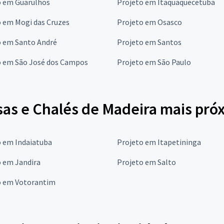
o em Guarulhos
Projeto em Itaquaquecetuba
o em Mogi das Cruzes
Projeto em Osasco
o em Santo André
Projeto em Santos
o em São José dos Campos
Projeto em São Paulo
sas e Chalés de Madeira mais pró
o em Indaiatuba
Projeto em Itapetininga
o em Jandira
Projeto em Salto
o em Votorantim