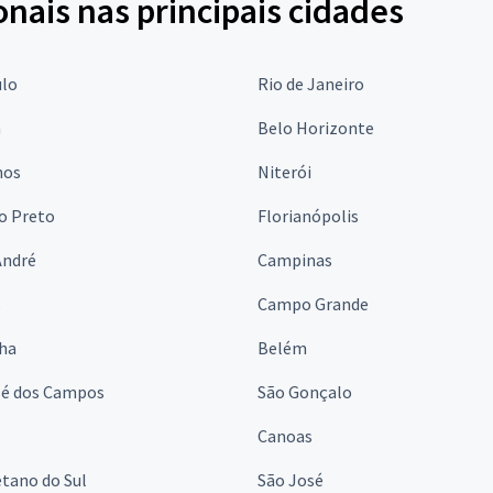
onais nas principais cidades
ulo
Rio de Janeiro
a
Belo Horizonte
hos
Niterói
o Preto
Florianópolis
André
Campinas
s
Campo Grande
lha
Belém
sé dos Campos
São Gonçalo
Canoas
tano do Sul
São José