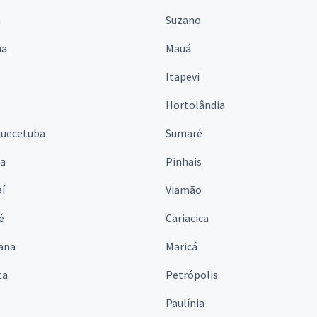
á
Suzano
na
Mauá
Itapevi
Hortolândia
quecetuba
Sumaré
na
Pinhais
í
Viamão
é
Cariacica
ana
Maricá
ta
Petrópolis
Paulínia