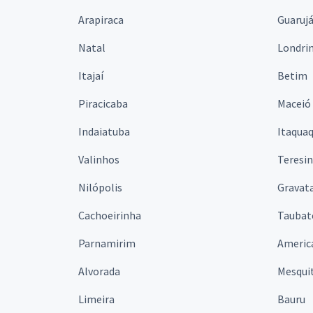
Arapiraca
Guaruj
Natal
Londri
Itajaí
Betim
Piracicaba
Maceió
Indaiatuba
Itaqua
Valinhos
Teresi
Nilópolis
Gravata
Cachoeirinha
Taubat
Parnamirim
Americ
Alvorada
Mesqui
Limeira
Bauru