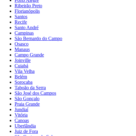
Porto Alegre
Ribeirão Preto
Florianópolis
Santos
Recife
Santo André
Campinas
São Bernardo do Campo
Osasco
Manaus
Campo Grande
Joinville
Cuiabá
Vila Velha
Belém
Sorocaba
Taboão da Serra
São José dos Campos
São Gonçalo
Praia Grande
Jundiaí
Vitória
Canoas
Uberlândia
Juiz de Fora