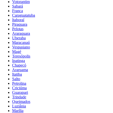
Votorantim
Sabará
Franca
Caraguatatuba
Itaboraí
Piraquara
Pelotas
Araraquara
Uberaba
Maracanaú
Vespasiano
Magé
Teresópolis
Ipatinga
Chapecó
Araruama
Itatiba
Salto
Petrolina
Criciúma
Guarapari
Trindade
Queimados
Luziânia
Marília