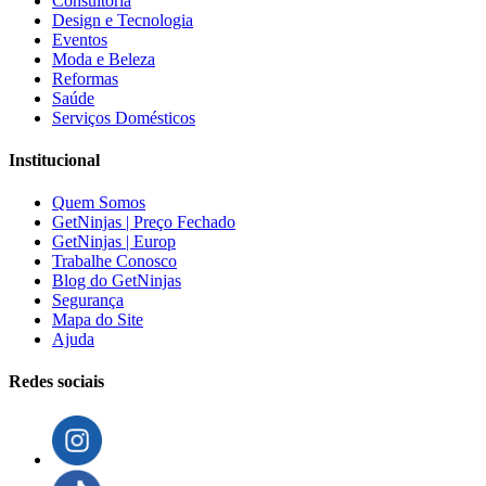
Consultoria
Design e Tecnologia
Eventos
Moda e Beleza
Reformas
Saúde
Serviços Domésticos
Institucional
Quem Somos
GetNinjas | Preço Fechado
GetNinjas | Europ
Trabalhe Conosco
Blog do GetNinjas
Segurança
Mapa do Site
Ajuda
Redes sociais