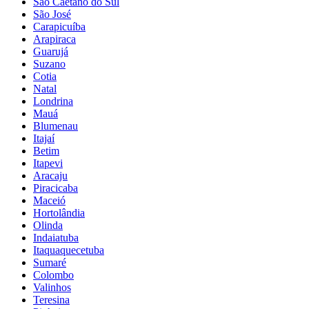
São Caetano do Sul
São José
Carapicuíba
Arapiraca
Guarujá
Suzano
Cotia
Natal
Londrina
Mauá
Blumenau
Itajaí
Betim
Itapevi
Aracaju
Piracicaba
Maceió
Hortolândia
Olinda
Indaiatuba
Itaquaquecetuba
Sumaré
Colombo
Valinhos
Teresina