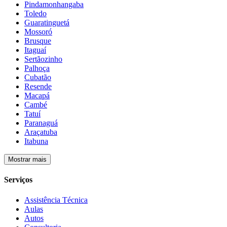
Pindamonhangaba
Toledo
Guaratinguetá
Mossoró
Brusque
Itaguaí
Sertãozinho
Palhoça
Cubatão
Resende
Macapá
Cambé
Tatuí
Paranaguá
Araçatuba
Itabuna
Mostrar mais
Serviços
Assistência Técnica
Aulas
Autos