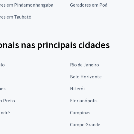
res em Pindamonhangaba
Geradores em Poá
res em Taubaté
onais nas principais cidades
ulo
Rio de Janeiro
a
Belo Horizonte
hos
Niterói
o Preto
Florianópolis
André
Campinas
s
Campo Grande