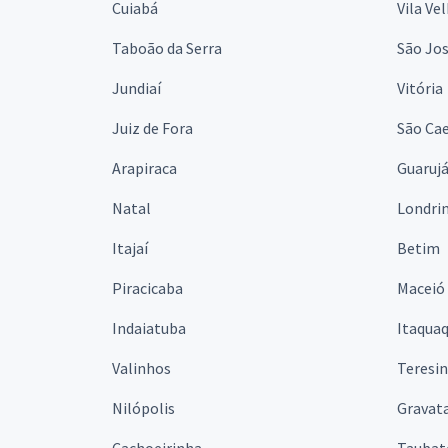
Cuiabá
Vila Ve
Taboão da Serra
São Jo
Jundiaí
Vitória
Juiz de Fora
São Cae
Arapiraca
Guaruj
Natal
Londri
Itajaí
Betim
Piracicaba
Maceió
Indaiatuba
Itaqua
Valinhos
Teresi
Nilópolis
Gravata