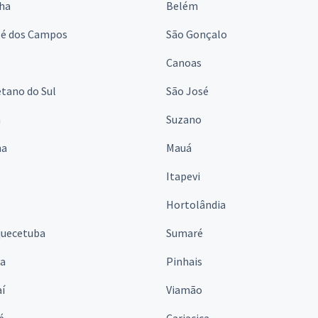
lha
Belém
sé dos Campos
São Gonçalo
Canoas
tano do Sul
São José
á
Suzano
na
Mauá
Itapevi
Hortolândia
quecetuba
Sumaré
na
Pinhais
í
Viamão