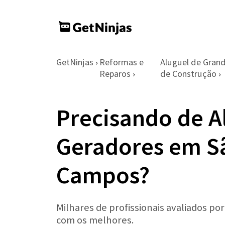
GetNinjas
Reformas e
Aluguel de Gran
›
Reparos
de Construção
›
›
Precisando de A
Geradores em S
Campos?
Milhares de profissionais avaliados po
com os melhores.