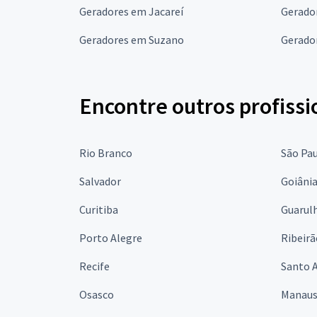
Geradores em Jacareí
Gerado
Geradores em Suzano
Gerado
Encontre outros profissi
Rio Branco
São Pa
Salvador
Goiâni
Curitiba
Guarul
Porto Alegre
Ribeirã
Recife
Santo 
Osasco
Manau