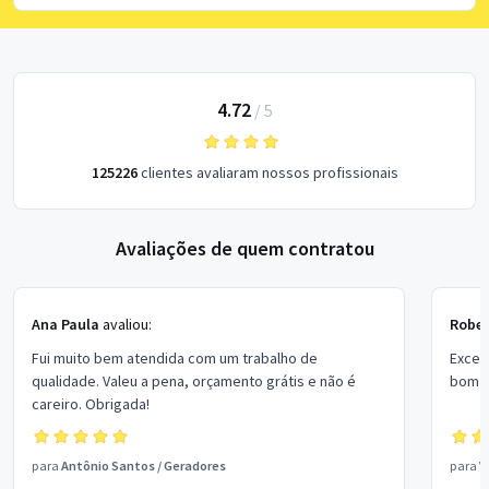
4.72
/
5
125226
clientes avaliaram nossos profissionais
Avaliações de quem contratou
Ana Paula
avaliou:
Rober
Fui muito bem atendida com um trabalho de
Excel
qualidade. Valeu a pena, orçamento grátis e não é
bom p
careiro. Obrigada!
para
Antônio Santos
/
Geradores
para
V