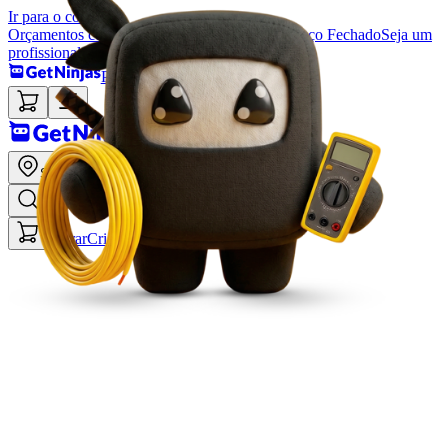
Ir para o conteúdo
Orçamentos com profissionais
Serviços com Preço Fechado
Seja um
profissional
Preço Fechado
Preço Fechado
São Paulo
Entrar
Criar conta