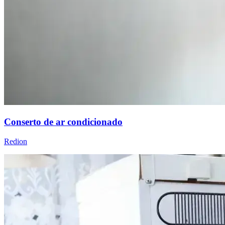
Conserto de ar condicionado
Redion