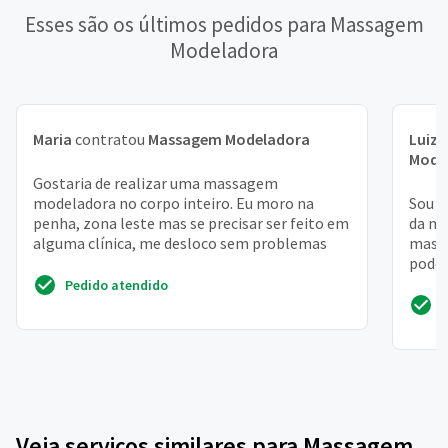
Esses são os últimos pedidos para Massagem
Modeladora
Maria
contratou
Massagem Modeladora
Luiz 
Mode
Gostaria de realizar uma massagem
modeladora no corpo inteiro. Eu moro na
Sou g
penha, zona leste mas se precisar ser feito em
da mi
alguma clínica, me desloco sem problemas
mass
poder
das m
Pedido atendido
Veja serviços similares para Massagem