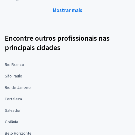
Mostrar mais
Encontre outros profissionais nas
principais cidades
Rio Branco
São Paulo
Rio de Janeiro
Fortaleza
Salvador
Goiânia
Belo Horizonte