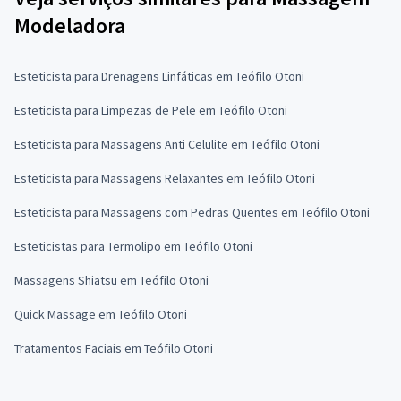
Modeladora
Esteticista para Drenagens Linfáticas em Teófilo Otoni
Esteticista para Limpezas de Pele em Teófilo Otoni
Esteticista para Massagens Anti Celulite em Teófilo Otoni
Esteticista para Massagens Relaxantes em Teófilo Otoni
Esteticista para Massagens com Pedras Quentes em Teófilo Otoni
Esteticistas para Termolipo em Teófilo Otoni
Massagens Shiatsu em Teófilo Otoni
Quick Massage em Teófilo Otoni
Tratamentos Faciais em Teófilo Otoni