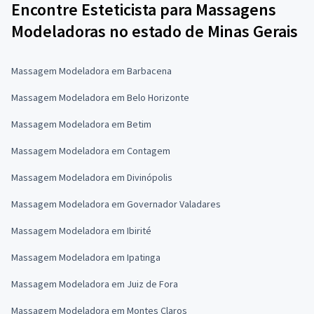
Encontre Esteticista para Massagens
Modeladoras no estado de Minas Gerais
Massagem Modeladora em Barbacena
Massagem Modeladora em Belo Horizonte
Massagem Modeladora em Betim
Massagem Modeladora em Contagem
Massagem Modeladora em Divinópolis
Massagem Modeladora em Governador Valadares
Massagem Modeladora em Ibirité
Massagem Modeladora em Ipatinga
Massagem Modeladora em Juiz de Fora
Massagem Modeladora em Montes Claros