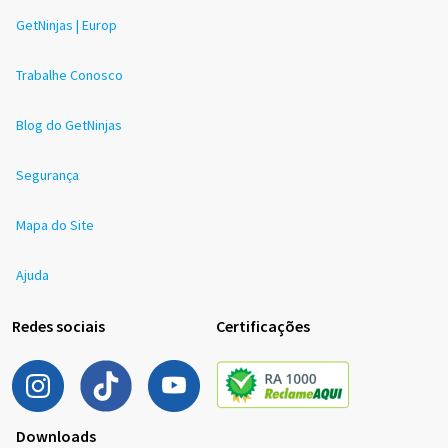
GetNinjas | Europ
Trabalhe Conosco
Blog do GetNinjas
Segurança
Mapa do Site
Ajuda
Redes sociais
Certificações
Downloads