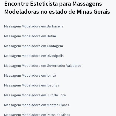
Encontre Esteticista para Massagens
Modeladoras no estado de Minas Gerais
Massagem Modeladora em Barbacena
Massagem Modeladora em Betim
Massagem Modeladora em Contagem
Massagem Modeladora em Divinópolis
Massagem Modeladora em Governador Valadares
Massagem Modeladora em Ibirité
Massagem Modeladora em Ipatinga
Massagem Modeladora em Juiz de Fora
Massagem Modeladora em Montes Claros
Massagem Modeladora em Patos de Minas