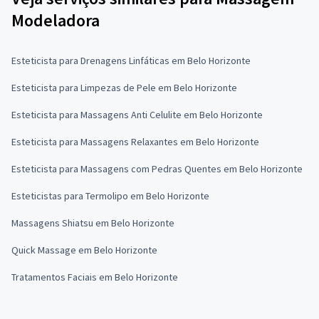
Modeladora
Esteticista para Drenagens Linfáticas em Belo Horizonte
Esteticista para Limpezas de Pele em Belo Horizonte
Esteticista para Massagens Anti Celulite em Belo Horizonte
Esteticista para Massagens Relaxantes em Belo Horizonte
Esteticista para Massagens com Pedras Quentes em Belo Horizonte
Esteticistas para Termolipo em Belo Horizonte
Massagens Shiatsu em Belo Horizonte
Quick Massage em Belo Horizonte
Tratamentos Faciais em Belo Horizonte