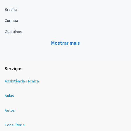
Brasília
Curitiba
Guarulhos
Mostrar mais
Serviços
Assistência Técnica
Aulas
Autos
Consultoria