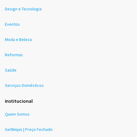
Design e Tecnologia
Eventos
Moda e Beleza
Reformas
Saúde
Serviços Domésticos
Institucional
Quem Somos
GetNinjas | Preço Fechado