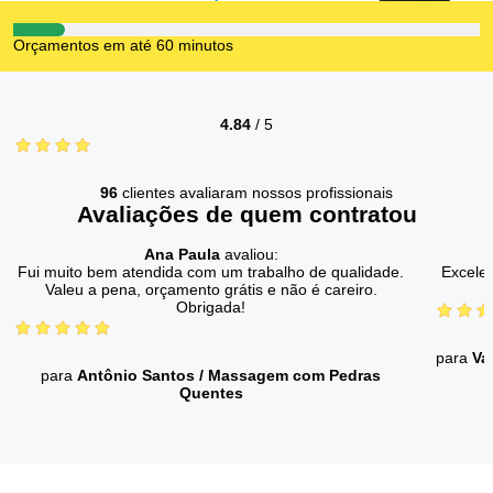
Orçamentos em até 60 minutos
4.84
/
5
96
clientes avaliaram nossos profissionais
Avaliações de quem contratou
Ana Paula
avaliou:
Fui muito bem atendida com um trabalho de qualidade.
Excelen
Valeu a pena, orçamento grátis e não é careiro.
Obrigada!
para
Va
para
Antônio Santos
/
Massagem com Pedras
Quentes