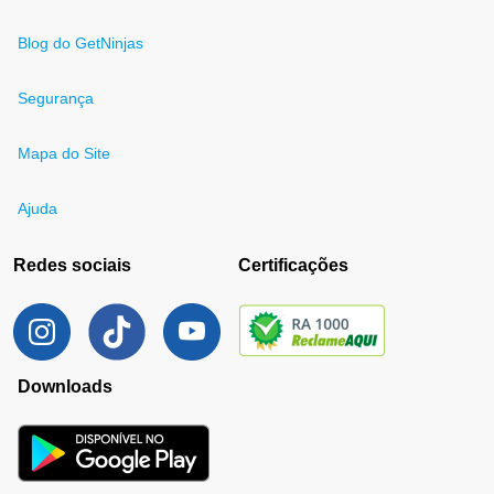
Blog do GetNinjas
Segurança
Mapa do Site
Ajuda
Redes sociais
Certificações
Downloads