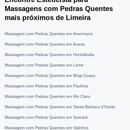
Massagens com Pedras Quentes
mais próximos de Limeira
Massagem com Pedras Quentes em Americana
Massagem com Pedras Quentes em Araras
Massagem com Pedras Quentes em Hortolândia
Massagem com Pedras Quentes em Leme
Massagem com Pedras Quentes em Mogi Guaçu
Massagem com Pedras Quentes em Paulínia
Massagem com Pedras Quentes em Rio Claro
Massagem com Pedras Quentes em Santa Bárbara d'Oeste
Massagem com Pedras Quentes em Sumaré
Massagem com Pedras Quentes em Valinhos