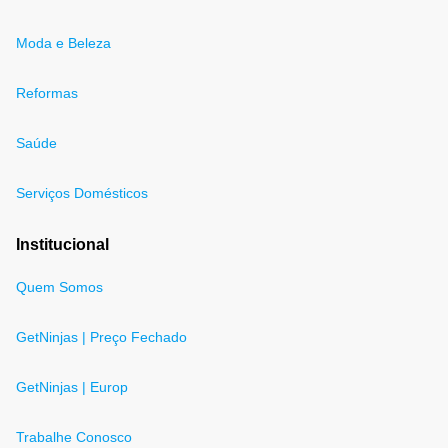
Moda e Beleza
Reformas
Saúde
Serviços Domésticos
Institucional
Quem Somos
GetNinjas | Preço Fechado
GetNinjas | Europ
Trabalhe Conosco