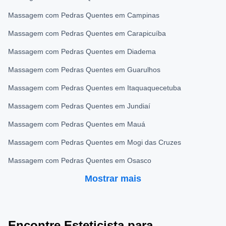
Massagem com Pedras Quentes em Campinas
Massagem com Pedras Quentes em Carapicuíba
Massagem com Pedras Quentes em Diadema
Massagem com Pedras Quentes em Guarulhos
Massagem com Pedras Quentes em Itaquaquecetuba
Massagem com Pedras Quentes em Jundiaí
Massagem com Pedras Quentes em Mauá
Massagem com Pedras Quentes em Mogi das Cruzes
Massagem com Pedras Quentes em Osasco
Mostrar mais
Encontre Esteticista para