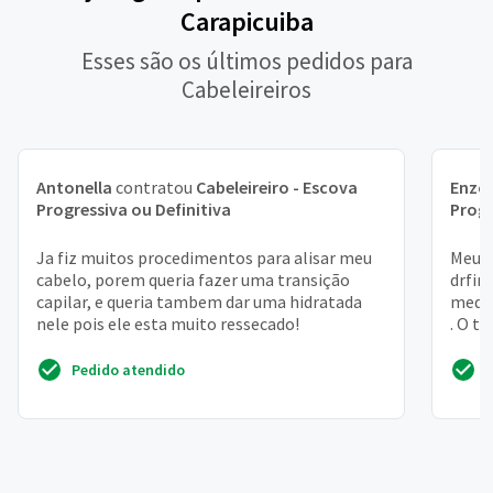
Carapicuiba
Esses são os últimos pedidos para
Cabeleireiros
Antonella
contratou
Cabeleireiro - Escova
Enzo
Progressiva ou Definitiva
Progr
Ja fiz muitos procedimentos para alisar meu
Meu c
cabelo, porem queria fazer uma transição
drfin
capilar, e queria tambem dar uma hidratada
medio
nele pois ele esta muito ressecado!
. O t
Pedido atendido