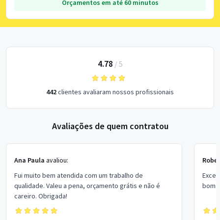
Orçamentos em até 60 minutos
4.78
/
5
442
clientes avaliaram nossos profissionais
Avaliações de quem contratou
Ana Paula
avaliou:
Rober
Fui muito bem atendida com um trabalho de
Excel
qualidade. Valeu a pena, orçamento grátis e não é
bom p
careiro. Obrigada!