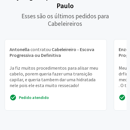
Paulo
Esses são os últimos pedidos para
Cabeleireiros
Antonella
contratou
Cabeleireiro - Escova
Enzo
Progressiva ou Definitiva
Progr
Ja fiz muitos procedimentos para alisar meu
Meu c
cabelo, porem queria fazer uma transição
drfin
capilar, e queria tambem dar uma hidratada
medio
nele pois ele esta muito ressecado!
. O t
Pedido atendido