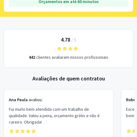
Orçamentos em até 60 minutos
4.78
/
5
442
clientes avaliaram nossos profissionais
Avaliações de quem contratou
Ana Paula
avaliou:
Rober
Fui muito bem atendida com um trabalho de
Excel
qualidade. Valeu a pena, orçamento grátis e não é
bom p
careiro. Obrigada!