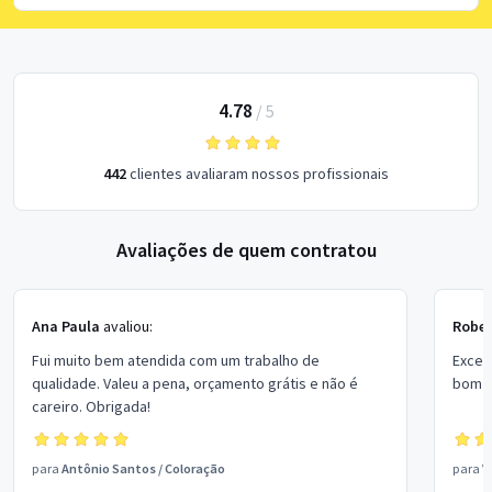
4.78
/
5
442
clientes avaliaram nossos profissionais
Avaliações de quem contratou
Ana Paula
avaliou:
Rober
Fui muito bem atendida com um trabalho de
Excel
qualidade. Valeu a pena, orçamento grátis e não é
bom p
careiro. Obrigada!
para
Antônio Santos
/
Coloração
para
V