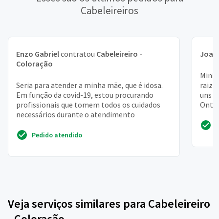
Cabeleireiros
Enzo Gabriel
contratou
Cabeleireiro -
Joan
Coloração
Minha
Seria para atender a minha mãe, que é idosa.
raiz 
Em função da covid-19, estou procurando
uns 15
profissionais que tomem todos os cuidados
Ontem
necessários durante o atendimento
12...
Pedido atendido
Veja serviços similares para Cabeleireiro
- Coloração