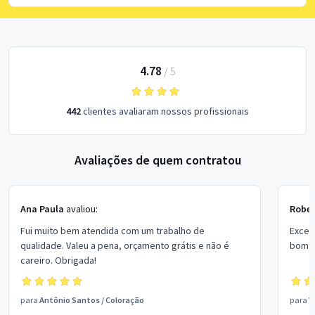
4.78
/
5
442
clientes avaliaram nossos profissionais
Avaliações de quem contratou
Ana Paula
avaliou:
Rober
Fui muito bem atendida com um trabalho de
Excel
qualidade. Valeu a pena, orçamento grátis e não é
bom p
careiro. Obrigada!
para
Antônio Santos
/
Coloração
para
V