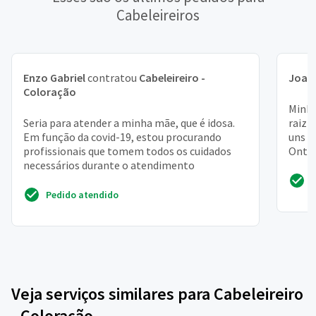
Cabeleireiros
Enzo Gabriel
contratou
Cabeleireiro -
Joan
Coloração
Minha
Seria para atender a minha mãe, que é idosa.
raiz 
Em função da covid-19, estou procurando
uns 15
profissionais que tomem todos os cuidados
Ontem
necessários durante o atendimento
12...
Pedido atendido
Veja serviços similares para Cabeleireiro
- Coloração