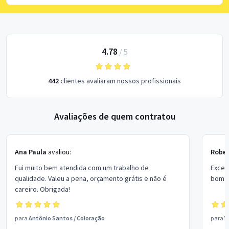
4.78
/
5
442
clientes avaliaram nossos profissionais
Avaliações de quem contratou
Ana Paula
avaliou:
Rober
Fui muito bem atendida com um trabalho de
Excel
qualidade. Valeu a pena, orçamento grátis e não é
bom p
careiro. Obrigada!
para
Antônio Santos
/
Coloração
para
V