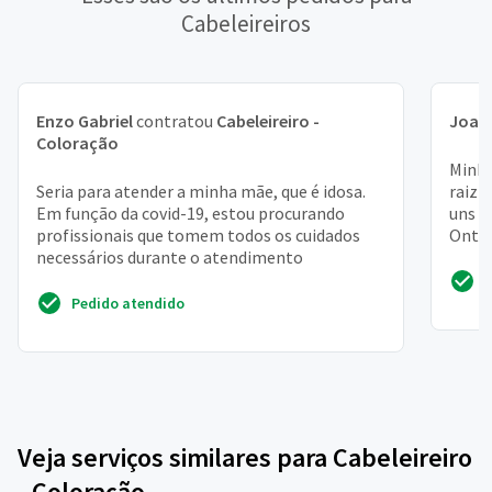
Cabeleireiros
Enzo Gabriel
contratou
Cabeleireiro -
Joan
Coloração
Minha
Seria para atender a minha mãe, que é idosa.
raiz 
Em função da covid-19, estou procurando
uns 15
profissionais que tomem todos os cuidados
Ontem
necessários durante o atendimento
12...
Pedido atendido
Veja serviços similares para Cabeleireiro
- Coloração