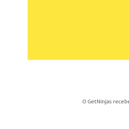
O GetNinjas receb