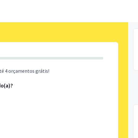
té 4 orçamentos grátis!
do(a)?