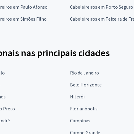
reiros em Paulo Afonso
Cabeleireiros em Porto Seguro
reiros em Simões Filho
Cabeleireiros em Teixeira de Fr
onais nas principais cidades
ulo
Rio de Janeiro
a
Belo Horizonte
hos
Niterói
o Preto
Florianópolis
André
Campinas
s
Campo Grande