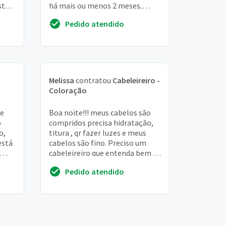
sto
há mais ou menos 2 meses,
além de tonalizante há 1 mês.
Pedido atendido
Moro em JACA...
Melissa
contratou
Cabeleireiro -
Coloração
de
Boa noite!!! meus cabelos são
o
compridos precisa hidratação,
o,
titura , qr fazer luzes e meus
está
cabelos são fino. Preciso um
cabeleireiro que entenda bem de
química. Agradeço
Pedido atendido