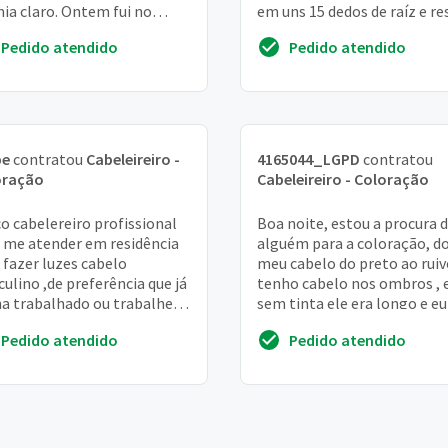
nja claro. Ontem fui no
em uns 15 dedos de raíz e re
o e a pessoa passou tinta
de luzes nas pontas
Pedido atendido
Pedido atendido
pe
contratou
Cabeleireiro -
4165044_LGPD
contratou
oração
Cabeleireiro - Coloração
o cabelereiro profissional
Boa noite, estou a procura 
 me atender em residência
alguém para a coloração, d
 fazer luzes cabelo
meu cabelo do preto ao ruiv
ulino ,de preferência que já
tenho cabelo nos ombros , 
a trabalhado ou trabalhe
sem tinta ele era longo e eu
alões nível : soho , jacques
cortei ele chanel , está sem
Pedido atendido
Pedido atendido
e ...
química al...