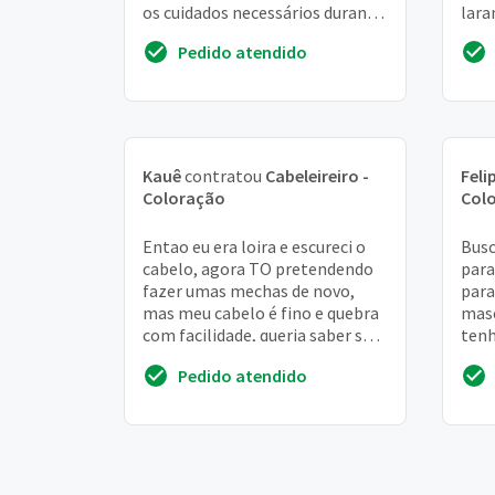
os cuidados necessários durante
lara
o atendimento
salã
Pedido atendido
12...
Kauê
contratou
Cabeleireiro -
Feli
Coloração
Col
Entao eu era loira e escureci o
Busc
cabelo, agora TO pretendendo
para
fazer umas mechas de novo,
para
mas meu cabelo é fino e quebra
masc
com facilidade, queria saber se
tenh
há jeito de fazer mesmo assim
em s
Pedido atendido
janin