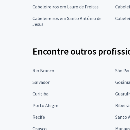
Cabeleireiros em Lauro de Freitas
Cabelei
Cabeleireiros em Santo Antônio de
Cabelei
Jesus
Encontre outros profissi
Rio Branco
São Pa
Salvador
Goiâni
Curitiba
Guarul
Porto Alegre
Ribeirã
Recife
Santo 
Osasco
Manau