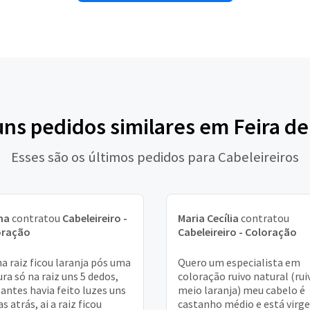
uns pedidos similares em Feira d
Esses são os últimos pedidos para Cabeleireiros
na
contratou
Cabeleireiro -
Maria Cecília
contratou
oração
Cabeleireiro - Coloração
a raiz ficou laranja pós uma
Quero um especialista em
ura só na raiz uns 5 dedos,
coloração ruivo natural (rui
antes havia feito luzes uns
meio laranja) meu cabelo é
s atrás, ai a raiz ficou
castanho médio e está virg