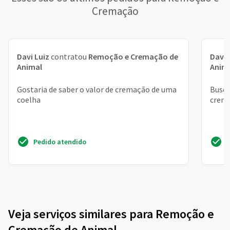
Cremação
Davi Luiz
contratou
Remoção e Cremação de
Davi
Animal
Anim
Gostaria de saber o valor de cremação de uma
Busca
coelha
crem
Pedido atendido
Veja serviços similares para Remoção e
Cremação de Animal