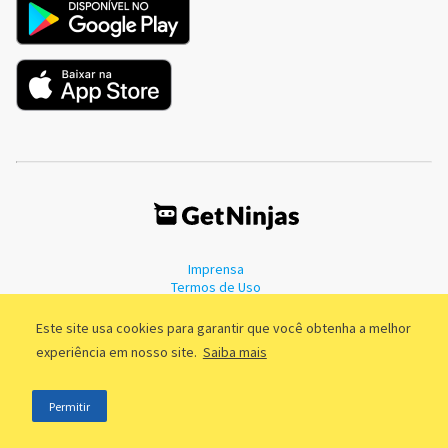
Imprensa
Termos de Uso
Política de Privacidade
Este site usa cookies para garantir que você obtenha a melhor
experiência em nosso site.
Saiba mais
©2011 - 2026, GetNinjas LTDA. CNPJ 55.744.877/0001-89 - Rua Dr.
Permitir
Fernandes Coelho, 85 - 3º andar - São Paulo/SP - Brasil
;