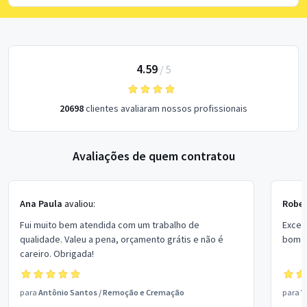
4.59
/
5
20698
clientes avaliaram nossos profissionais
Avaliações de quem contratou
Ana Paula
avaliou:
Rober
Fui muito bem atendida com um trabalho de
Excel
qualidade. Valeu a pena, orçamento grátis e não é
bom p
careiro. Obrigada!
para
Antônio Santos
/
Remoção e Cremação
para
V