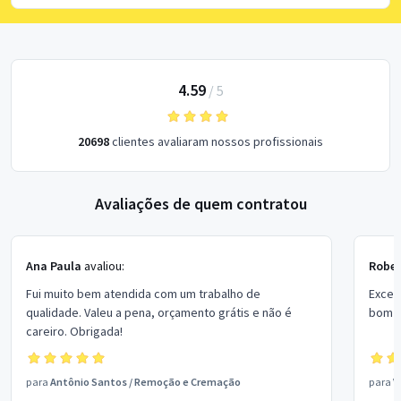
4.59
/
5
20698
clientes avaliaram nossos profissionais
Avaliações de quem contratou
Ana Paula
avaliou:
Rober
Fui muito bem atendida com um trabalho de
Excel
qualidade. Valeu a pena, orçamento grátis e não é
bom p
careiro. Obrigada!
para
Antônio Santos
/
Remoção e Cremação
para
V