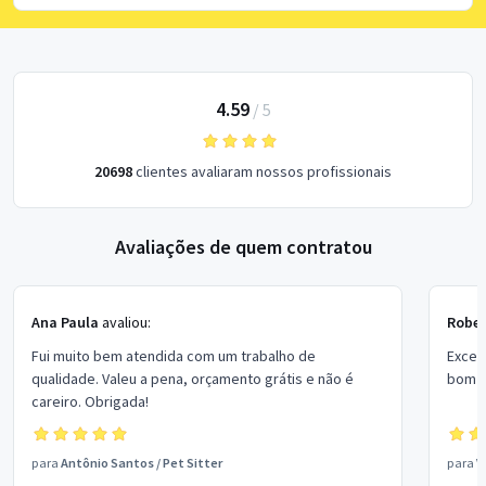
4.59
/
5
20698
clientes avaliaram nossos profissionais
Avaliações de quem contratou
Ana Paula
avaliou:
Rober
Fui muito bem atendida com um trabalho de
Excel
qualidade. Valeu a pena, orçamento grátis e não é
bom p
careiro. Obrigada!
para
Antônio Santos
/
Pet Sitter
para
V