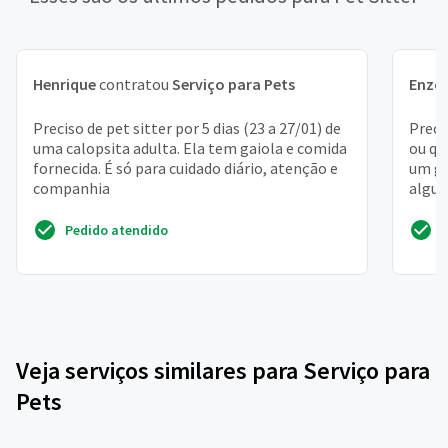
Henrique
contratou
Serviço para Pets
Enzo
Preciso de pet sitter por 5 dias (23 a 27/01) de
Preci
uma calopsita adulta. Ela tem gaiola e comida
ou qu
fornecida. É só para cuidado diário, atenção e
um ga
companhia
algue
25/05.
Pedido atendido
Veja serviços similares para Serviço para
Pets