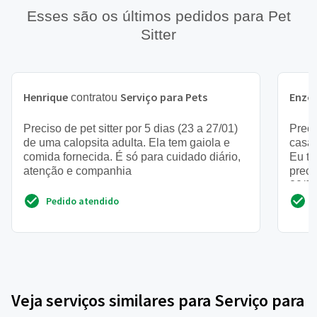
Esses são os últimos pedidos para Pet
Sitter
Henrique
Serviço para Pets
Enzo
contratou
Preciso de pet sitter por 5 dias (23 a 27/01)
Prec
de uma calopsita adulta. Ela tem gaiola e
casa,
comida fornecida. É só para cuidado diário,
Eu t
atenção e companhia
preci
20/05
Pedido atendido
Veja serviços similares para Serviço para