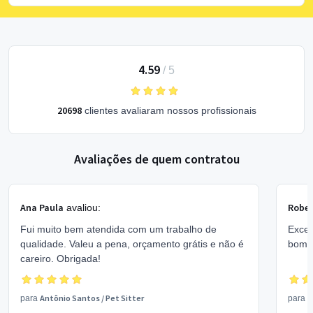
4.59
/
5
20698
clientes avaliaram nossos profissionais
Avaliações de quem contratou
Ana Paula
Rober
avaliou:
Fui muito bem atendida com um trabalho de
Excel
qualidade. Valeu a pena, orçamento grátis e não é
bom 
careiro. Obrigada!
Antônio Santos
/
Pet Sitter
V
para
para