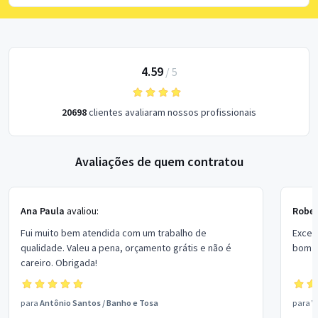
4.59
/
5
20698
clientes avaliaram nossos profissionais
Avaliações de quem contratou
Ana Paula
avaliou:
Rober
Fui muito bem atendida com um trabalho de
Excel
qualidade. Valeu a pena, orçamento grátis e não é
bom p
careiro. Obrigada!
para
Antônio Santos
/
Banho e Tosa
para
V