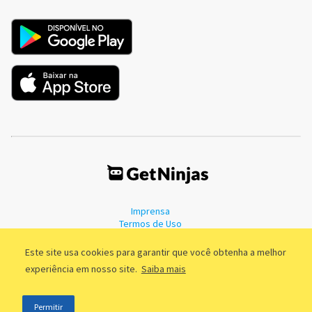
Imprensa
Termos de Uso
Política de Privacidade
Este site usa cookies para garantir que você obtenha a melhor
experiência em nosso site.
Saiba mais
©2011 - 2026, GetNinjas LTDA. CNPJ 55.744.877/0001-89 - Rua Dr.
Permitir
Fernandes Coelho, 85 - 3º andar - São Paulo/SP - Brasil