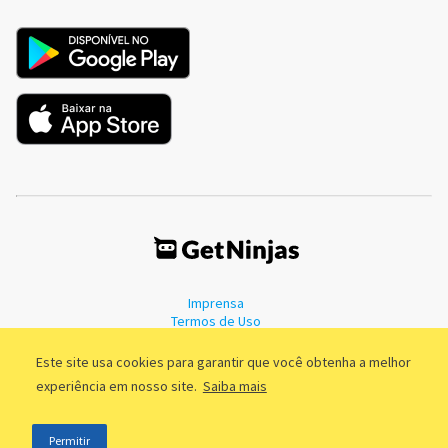
Imprensa
Termos de Uso
Política de Privacidade
Este site usa cookies para garantir que você obtenha a melhor
experiência em nosso site.
Saiba mais
©2011 - 2026, GetNinjas LTDA. CNPJ 55.744.877/0001-89 - Rua Dr.
Permitir
Fernandes Coelho, 85 - 3º andar - São Paulo/SP - Brasil