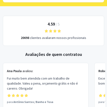
4.59
/
5
20698
clientes avaliaram nossos profissionais
Avaliações de quem contratou
Ana Paula
avaliou:
Rober
Fui muito bem atendida com um trabalho de
Excel
qualidade. Valeu a pena, orçamento grátis e não é
bom p
careiro. Obrigada!
para
Antônio Santos
/
Banho e Tosa
para
V