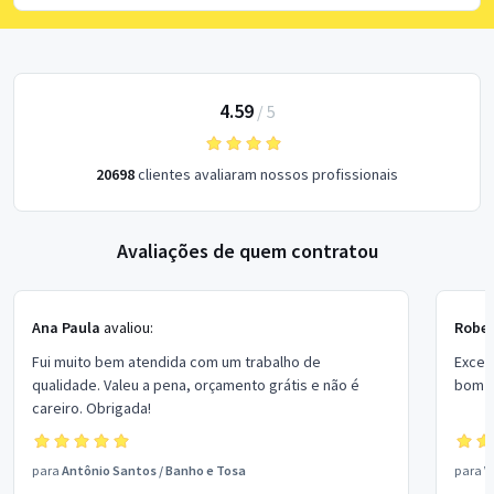
4.59
/
5
20698
clientes avaliaram nossos profissionais
Avaliações de quem contratou
Ana Paula
avaliou:
Rober
Fui muito bem atendida com um trabalho de
Excel
qualidade. Valeu a pena, orçamento grátis e não é
bom p
careiro. Obrigada!
para
Antônio Santos
/
Banho e Tosa
para
V