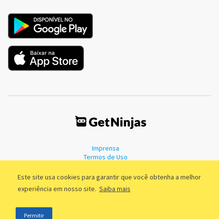
Imprensa
Termos de Uso
Política de Privacidade
Este site usa cookies para garantir que você obtenha a melhor
experiência em nosso site.
Saiba mais
©2011 - 2026, GetNinjas LTDA. CNPJ 55.744.877/0001-89 - Rua Dr.
Permitir
Fernandes Coelho, 85 - 3º andar - São Paulo/SP - Brasil