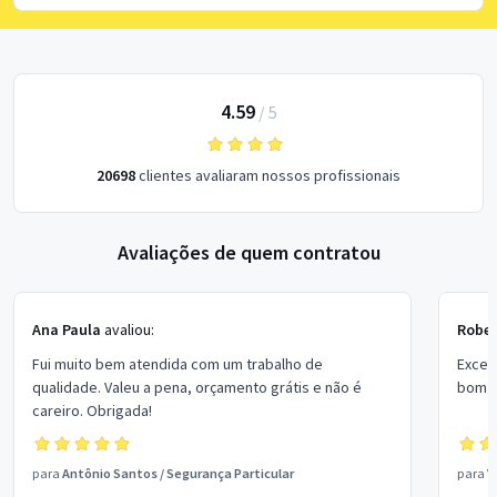
4.59
/
5
20698
clientes avaliaram nossos profissionais
Avaliações de quem contratou
Ana Paula
avaliou:
Rober
Fui muito bem atendida com um trabalho de
Excel
qualidade. Valeu a pena, orçamento grátis e não é
bom p
careiro. Obrigada!
para
Antônio Santos
/
Segurança Particular
para
V