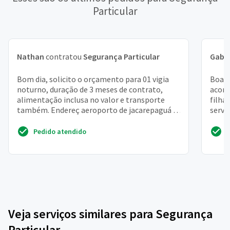
Particular
Nathan
contratou
Segurança Particular
Gabri
Bom dia, solicito o orçamento para 01 vigia
Boa t
noturno, duração de 3 meses de contrato,
acomp
alimentação inclusa no valor e transporte
filha
também. Endereç aeroporto de jacarepaguá -
servi
av. Ayrton senna,...
judic
Pedido atendido
Veja serviços similares para Segurança
Particular