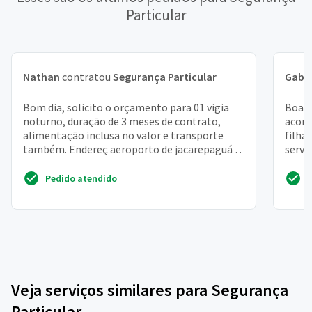
Particular
Nathan
contratou
Segurança Particular
Gabri
Bom dia, solicito o orçamento para 01 vigia
Boa t
noturno, duração de 3 meses de contrato,
acomp
alimentação inclusa no valor e transporte
filha
também. Endereç aeroporto de jacarepaguá -
servi
av. Ayrton senna,...
judic
Pedido atendido
Veja serviços similares para Segurança
Particular