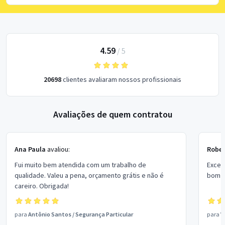
4.59
/
5
20698
clientes avaliaram nossos profissionais
Avaliações de quem contratou
Ana Paula
avaliou:
Rober
Fui muito bem atendida com um trabalho de
Excel
qualidade. Valeu a pena, orçamento grátis e não é
bom p
careiro. Obrigada!
para
Antônio Santos
/
Segurança Particular
para
V