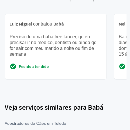
Luiz Miguel
Babá
Melis
contratou
Preciso de uma baba free lancer, qd eu
Babá 
precisar ir no medico, dentista ou ainda qd
dias 
for sair com meu marido a noite ou fim de
domin
semana
15 às
Pedido atendido
Veja serviços similares para Babá
Adestradores de Cães em Toledo