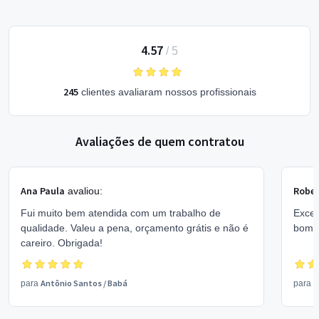
4.57
/
5
245
clientes avaliaram nossos profissionais
Avaliações de quem contratou
Ana Paula
Rober
avaliou:
Fui muito bem atendida com um trabalho de
Excel
qualidade. Valeu a pena, orçamento grátis e não é
bom 
careiro. Obrigada!
Antônio Santos
/
Babá
V
para
para