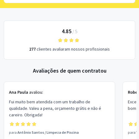
4.85
/
5
277
clientes avaliaram nossos profissionais
Avaliações de quem contratou
Ana Paula
avaliou:
Rober
Fui muito bem atendida com um trabalho de
Excel
qualidade. Valeu a pena, orçamento grátis e não é
bom p
careiro. Obrigada!
para
Antônio Santos
/
Limpeza de Piscina
para
V