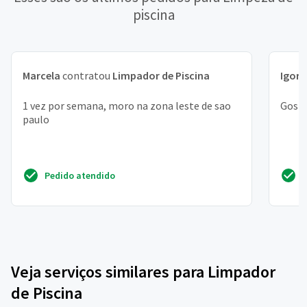
piscina
Marcela
contratou
Limpador de Piscina
Igor
c
1 vez por semana, moro na zona leste de sao
Gosta
paulo
Pedido atendido
Veja serviços similares para Limpador
de Piscina