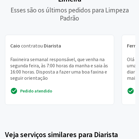
Esses são os últimos pedidos para Limpeza
Padrão
Caio
contratou
Diarista
Fern
Faxineira semanal responsável, que venha na
Olá m
segunda feira, às 7:00 horas da manha e saia às
uma c
16:00 horas. Disposta a fazer uma boa faxina e
diari
seguir orientação
mais 
super
Pedido atendido
Veja serviços similares para Diarista