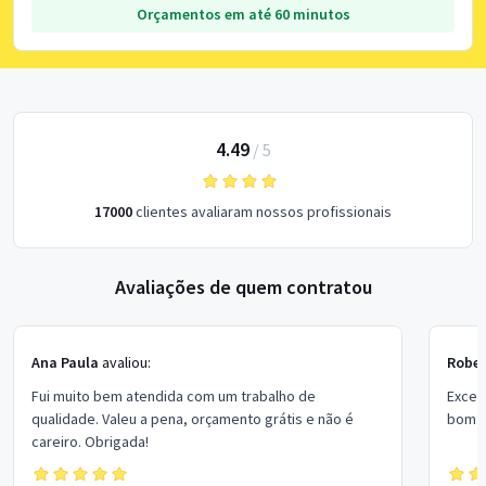
Orçamentos em até 60 minutos
4.49
/
5
17000
clientes avaliaram nossos profissionais
Avaliações de quem contratou
Ana Paula
avaliou:
Rober
Fui muito bem atendida com um trabalho de
Excel
qualidade. Valeu a pena, orçamento grátis e não é
bom p
careiro. Obrigada!