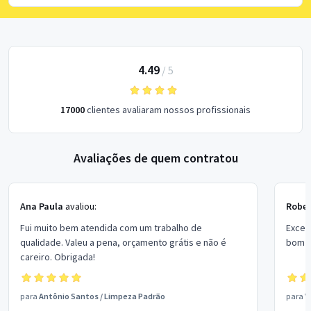
4.49
/
5
17000
clientes avaliaram nossos profissionais
Avaliações de quem contratou
Ana Paula
avaliou:
Rober
Fui muito bem atendida com um trabalho de
Excel
qualidade. Valeu a pena, orçamento grátis e não é
bom p
careiro. Obrigada!
para
Antônio Santos
/
Limpeza Padrão
para
V