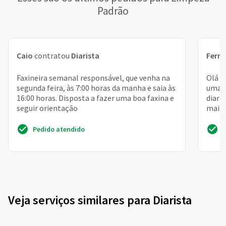
Padrão
Caio
contratou
Diarista
Fern
Faxineira semanal responsável, que venha na
Olá m
segunda feira, às 7:00 horas da manha e saia às
uma c
16:00 horas. Disposta a fazer uma boa faxina e
diari
seguir orientação
mais 
super
Pedido atendido
Veja serviços similares para Diarista