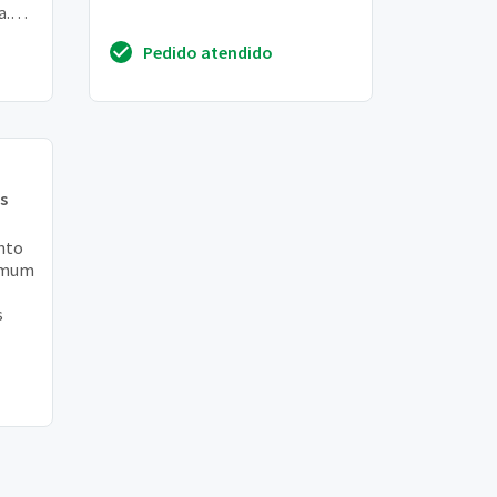
a.
leza
Pedido atendido
s
nto
comum
s
nto