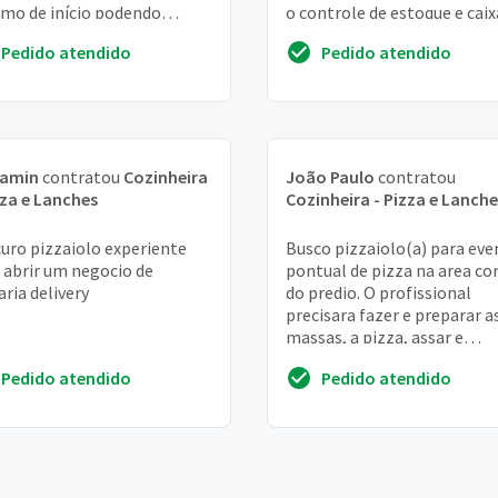
mo de início podendo
o controle de estoque e caix
entar conforme o
Local do em um salão de be
Pedido atendido
Pedido atendido
empenho
na aldeota...
jamin
contratou
Cozinheira
João Paulo
contratou
zza e Lanches
Cozinheira - Pizza e Lanche
uro pizzaiolo experiente
Busco pizzaiolo(a) para eve
 abrir um negocio de
pontual de pizza na area 
aria delivery
do predio. O profissional
precisara fazer e preparar a
massas, a pizza, assar e
aperitizos de sugestão. Eve
Pedido atendido
Pedido atendido
pontual. Impo...