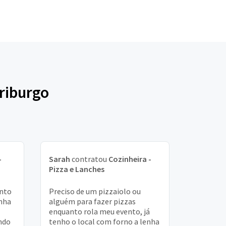
riburgo
-
Sarah
contratou
Cozinheira -
Pizza e Lanches
onto
Preciso de um pizzaiolo ou
inha
alguém para fazer pizzas
enquanto rola meu evento, já
ndo
tenho o local com forno a lenha