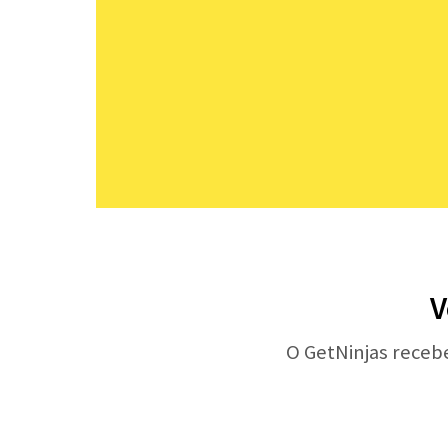
V
O GetNinjas receb