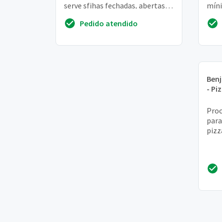
serve sfihas fechadas, abertas,
míni
pratos e lanches na chapa
aum
Pedido atendido
des
Ben
- Pi
Proc
para
pizz