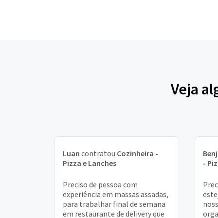
Veja a
Luan
contratou
Cozinheira -
Ben
Pizza e Lanches
- Pi
Preciso de pessoa com
Prec
experiência em massas assadas,
este
para trabalhar final de semana
noss
em restaurante de delivery que
orga