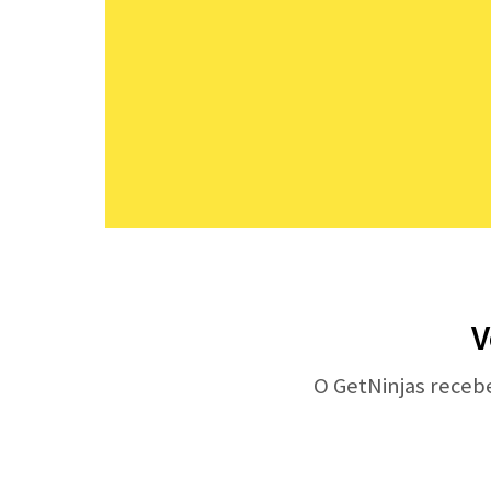
V
O GetNinjas receb