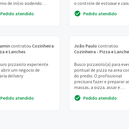
mo de início podendo
o controle de estoque e caix
entar conforme o
Local do em um salão de be
Pedido atendido
Pedido atendido
empenho
na aldeota...
jamin
contratou
Cozinheira
João Paulo
contratou
zza e Lanches
Cozinheira - Pizza e Lanche
uro pizzaiolo experiente
Busco pizzaiolo(a) para eve
 abrir um negocio de
pontual de pizza na area 
aria delivery
do predio. O profissional
precisara fazer e preparar a
massas, a pizza, assar e
aperitizos de sugestão. Eve
Pedido atendido
Pedido atendido
pontual. Impo...