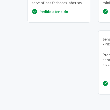
serve sfihas fechadas, abertas,
míni
pratos e lanches na chapa
aum
Pedido atendido
des
Ben
- Pi
Proc
para
pizz