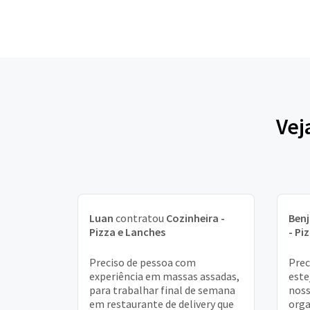
Vej
Luan
contratou
Cozinheira -
Ben
Pizza e Lanches
- Pi
Preciso de pessoa com
Prec
experiência em massas assadas,
este
para trabalhar final de semana
noss
em restaurante de delivery que
orga