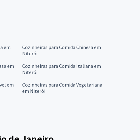
ra em
Cozinheiras para Comida Chinesa em
Niterói
cesa em
Cozinheiras para Comida Italiana em
Niterói
vel em
Cozinheiras para Comida Vegetariana
em Niterói
io de Janeiro