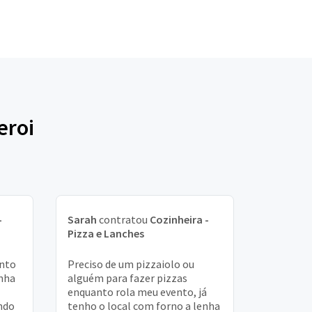
eroi
-
Sarah
contratou
Cozinheira -
Pizza e Lanches
onto
Preciso de um pizzaiolo ou
inha
alguém para fazer pizzas
enquanto rola meu evento, já
ndo
tenho o local com forno a lenha