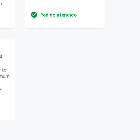
a.
leza
Pedido atendido
s
nto
comum
s
nto