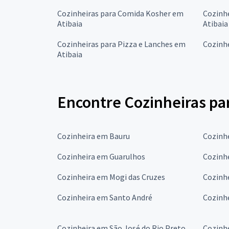
Cozinheiras para Comida Kosher em
Cozinh
Atibaia
Atibaia
Cozinheiras para Pizza e Lanches em
Cozinhe
Atibaia
Encontre Cozinheiras pa
Cozinheira em Bauru
Cozinh
Cozinheira em Guarulhos
Cozinh
Cozinheira em Mogi das Cruzes
Cozinh
Cozinheira em Santo André
Cozinh
Cozinheira em São José do Rio Preto
Cozinh