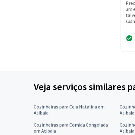
Prec
um e
talv
sush
Veja serviços similares 
Cozinheiras para Ceia Natalina em
Cozinhe
Atibaia
Atibaia
Cozinheiras para Comida Congelada
Cozinhe
em Atibaia
Atibaia