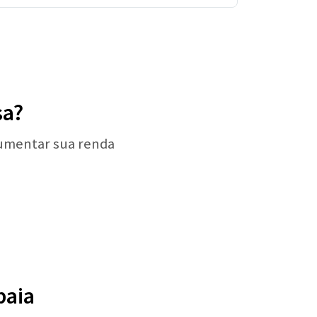
sa?
aumentar sua renda
baia