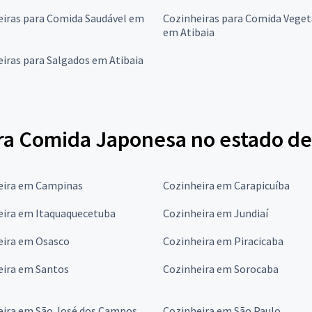
eiras para Comida Saudável em
Cozinheiras para Comida Veget
em Atibaia
iras para Salgados em Atibaia
ra Comida Japonesa no estado de
eira em Campinas
Cozinheira em Carapicuíba
eira em Itaquaquecetuba
Cozinheira em Jundiaí
eira em Osasco
Cozinheira em Piracicaba
eira em Santos
Cozinheira em Sorocaba
eira em São José dos Campos
Cozinheira em São Paulo