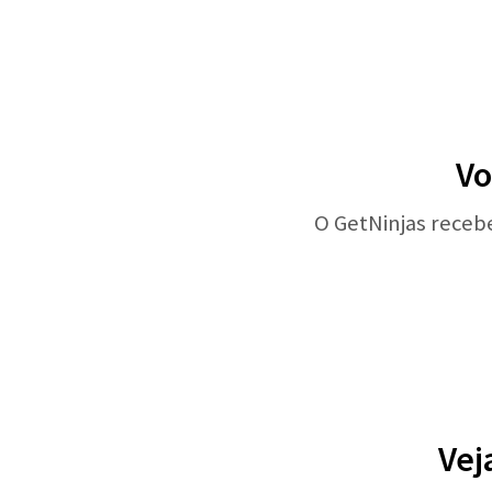
Vo
O GetNinjas receb
Vej