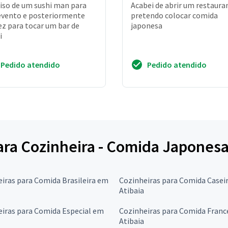
iso de um sushi man para
Acabei de abrir um restaura
vento e posteriormente
pretendo colocar comida
ez para tocar um bar de
japonesa
i
Pedido atendido
Pedido atendido
para Cozinheira - Comida Japones
iras para Comida Brasileira em
Cozinheiras para Comida Casei
Atibaia
iras para Comida Especial em
Cozinheiras para Comida Fran
Atibaia