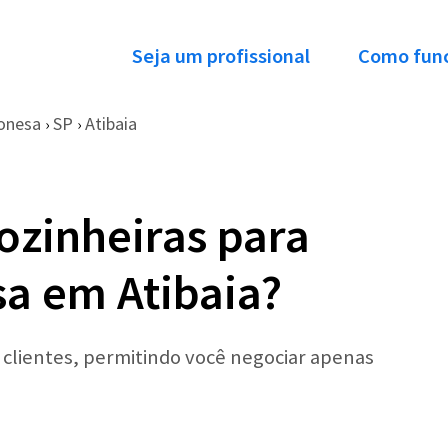
Seja um profissional
Como fun
onesa
SP
Atibaia
›
›
ozinheiras para
a em Atibaia?
r clientes, permitindo você negociar apenas