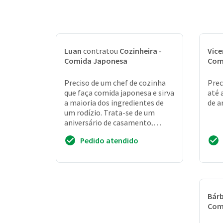
Luan
contratou
Cozinheira -
Vice
Comida Japonesa
Com
Preciso de um chef de cozinha
Prec
que faça comida japonesa e sirva
até 
a maioria dos ingredientes de
de a
um rodízio. Trata-se de um
aniversário de casamento,
jantar, dia 18/12
Pedido atendido
Bár
Com