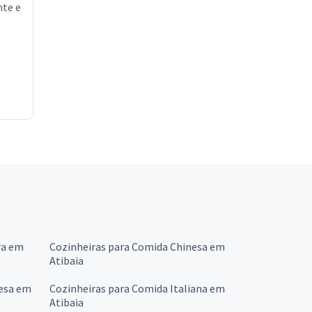
nte e
a
ra em
Cozinheiras para Comida Chinesa em
Atibaia
cesa em
Cozinheiras para Comida Italiana em
Atibaia