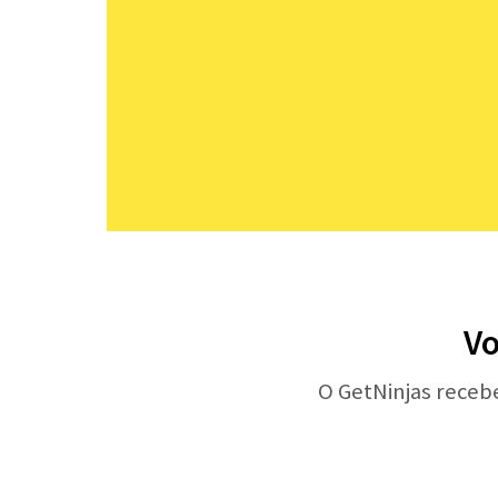
Vo
O GetNinjas receb