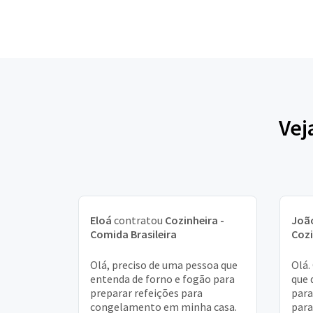
Vej
Eloá
contratou
Cozinheira -
Joã
Comida Brasileira
Cozi
Olá, preciso de uma pessoa que
Olá.
entenda de forno e fogão para
que 
preparar refeições para
para
congelamento em minha casa.
para