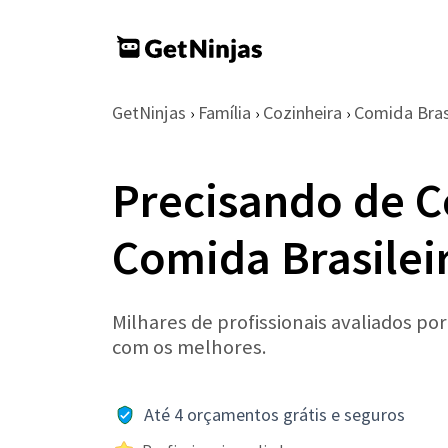
GetNinjas
Família
Cozinheira
Comida Brasi
›
›
›
Precisando de C
Comida Brasilei
Milhares de profissionais avaliados po
com os melhores.
Até 4 orçamentos grátis e seguros