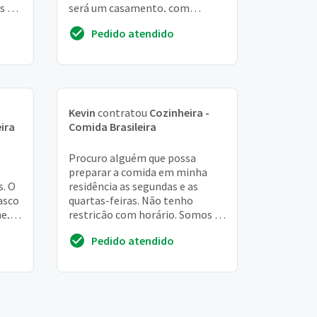
s de
será um casamento, com
churrasco, pra em média 90
Pedido atendido
pessoas. Todos os it...
Kevin
contratou
Cozinheira -
ira
Comida Brasileira
Procuro alguém que possa
preparar a comida em minha
. O
residência as segundas e as
asco
quartas-feiras. Não tenho
e,
restrição com horário. Somos eu
me
, meu filho e minha esposa.
Pedido atendido
Comida simples, cozin...