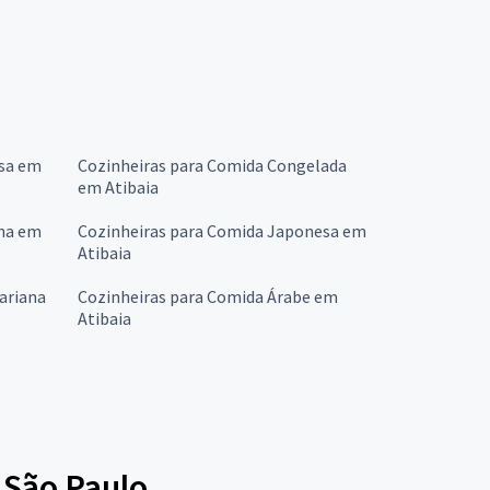
esa em
Cozinheiras para Comida Congelada
em Atibaia
ana em
Cozinheiras para Comida Japonesa em
Atibaia
ariana
Cozinheiras para Comida Árabe em
Atibaia
 São Paulo