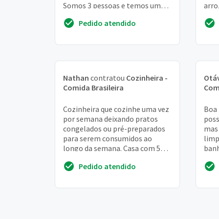
Somos 3 pessoas e temos uma
arro
alimentação equilibrada
hora
Pedido atendido
Nathan
contratou
Cozinheira -
Otá
Comida Brasileira
Comi
Cozinheira que cozinhe uma vez
Boa 
por semana deixando pratos
poss
congelados ou pré-preparados
mas 
para serem consumidos ao
limp
longo da semana. Casa com 5
banh
pessoas" diarista:
2 ba
Pedido atendido
extr