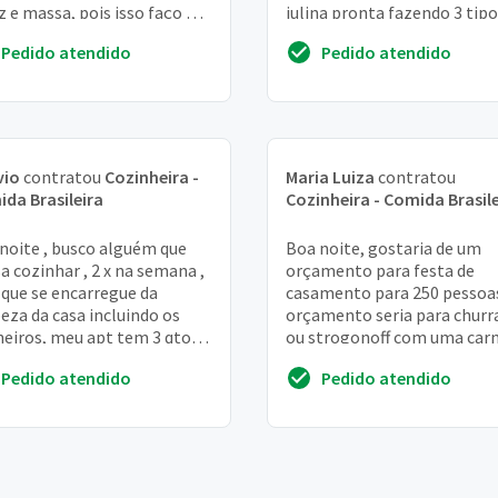
z e massa, pois isso faço na
julina pronta fazendo 3 tipo
. Obrigada
caldos para a noite, além...
Pedido atendido
Pedido atendido
vio
contratou
Cozinheira -
Maria Luiza
contratou
da Brasileira
Cozinheira - Comida Brasile
noite , busco alguém que
Boa noite, gostaria de um
a cozinhar , 2 x na semana ,
orçamento para festa de
que se encarregue da
casamento para 250 pessoas
eza da casa incluindo os
orçamento seria para churr
eiros, meu apt tem 3 qtos e
ou strogonoff com uma carn
nheiros, maminha casa eh
pois tem gente que não co
Pedido atendido
Pedido atendido
amente...
strogonoff. Queria ...