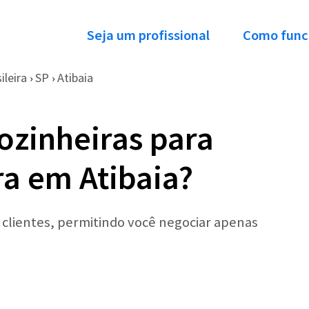
Seja um profissional
Como func
leira
SP
Atibaia
›
›
ozinheiras para
ra em Atibaia?
r clientes, permitindo você negociar apenas