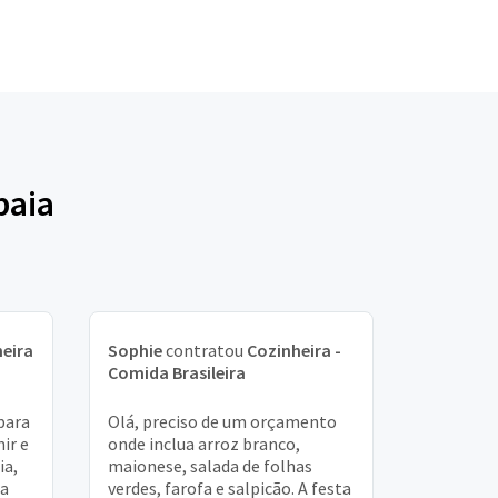
baia
eira
Sophie
contratou
Cozinheira -
Comida Brasileira
para
Olá, preciso de um orçamento
nir e
onde inclua arroz branco,
ia,
maionese, salada de folhas
ta
verdes, farofa e salpicão. A festa