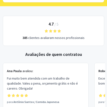
4.7
/
5
385
clientes avaliaram nossos profissionais
Avaliações de quem contratou
Ana Paula
avaliou:
Rober
Fui muito bem atendida com um trabalho de
Excel
qualidade. Valeu a pena, orçamento grátis e não é
bom p
careiro. Obrigada!
para
Antônio Santos
/
Comida Japonesa
para
V