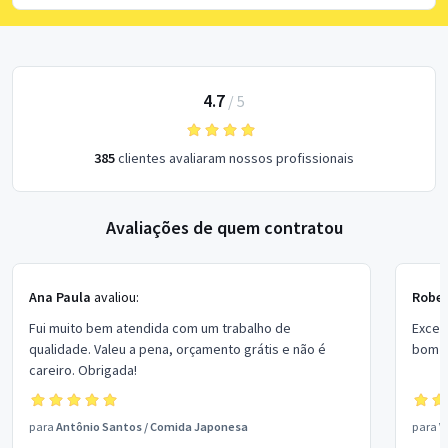
4.7
/
5
385
clientes avaliaram nossos profissionais
Avaliações de quem contratou
Ana Paula
avaliou:
Rober
Fui muito bem atendida com um trabalho de
Excel
qualidade. Valeu a pena, orçamento grátis e não é
bom p
careiro. Obrigada!
para
Antônio Santos
/
Comida Japonesa
para
V